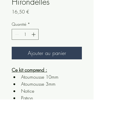
Hirondelles
Prix
16,50 €
Quantité
*
Ajouter au panier
Ce kit comprend :
Atoumousse 10mm
Atoumousse 3mm
Notice 
Patron
( pour 8 hirondelles )