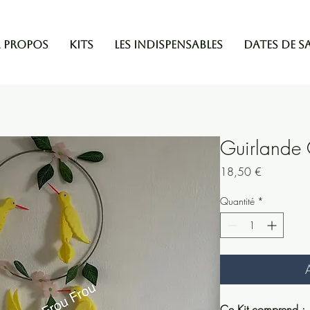
 propos
Kits
Les indispensables
Dates de S
Guirlande 
Prix
18,50 €
Quantité
*
Ce Kit comprend :