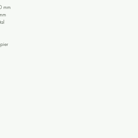
10 mm
3mm
al
pier